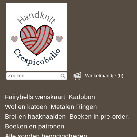
Winkelmandje (0)
Fairybells wenskaart
Kadobon
Wol en katoen
Metalen Ringen
Brei-en haaknaalden
Boeken in pre-order.
Boeken en patronen
Alle soorten benodigdheden.