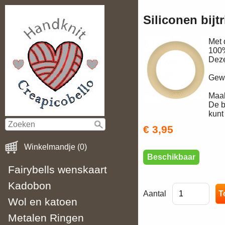
Siliconen bijt
Met 
100%
Deze
Gewe
Maak
De b
kunt
€ 3,95
Winkelmandje (0)
Beschikbaar
Fairybells wenskaart
Kadobon
Aantal
Wol en katoen
Metalen Ringen