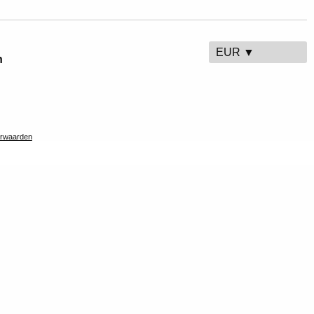
EUR ▼
n
rwaarden