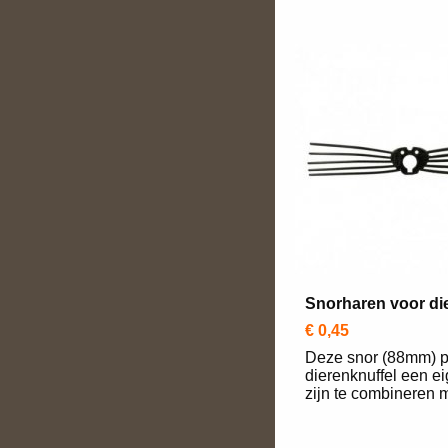
Snorharen voor d
€ 0,45
Deze snor (88mm) p
dierenknuffel een e
zijn te combineren m