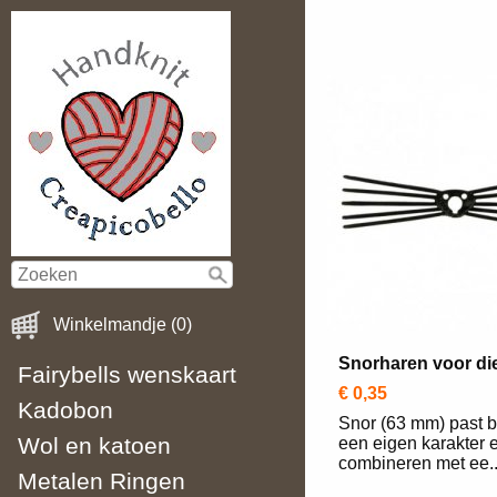
Winkelmandje (0)
Snorharen voor d
Fairybells wenskaart
€ 0,35
Kadobon
Snor (63 mm) past b
Wol en katoen
een eigen karakter e
combineren met ee..
Metalen Ringen