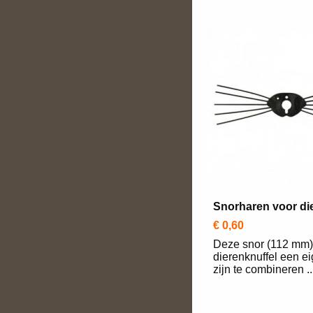
Snorharen voor d
€ 0,60
Deze snor (112 mm)
dierenknuffel een e
zijn te combineren ..