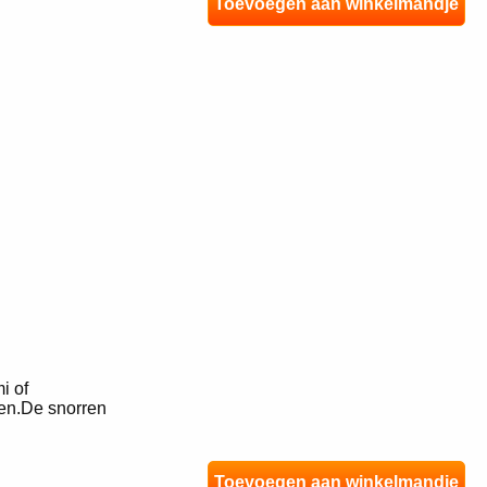
Toevoegen aan winkelmandje
i of
ren.De snorren
Toevoegen aan winkelmandje