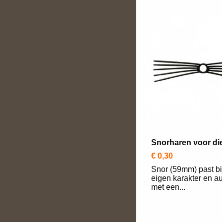
Snorharen voor d
€ 0,30
Snor (59mm) past bi
eigen karakter en au
met een...