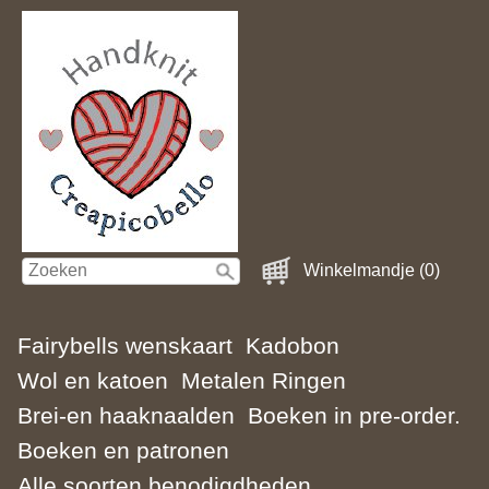
Winkelmandje (0)
Fairybells wenskaart
Kadobon
Wol en katoen
Metalen Ringen
Brei-en haaknaalden
Boeken in pre-order.
Boeken en patronen
Alle soorten benodigdheden.