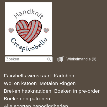
Winkelmandje (0)
Fairybells wenskaart
Kadobon
Wol en katoen
Metalen Ringen
Brei-en haaknaalden
Boeken in pre-order.
Boeken en patronen
Alle soorten benodigdheden.