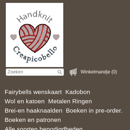
Winkelmandje (0)
Fairybells wenskaart
Kadobon
Wol en katoen
Metalen Ringen
Brei-en haaknaalden
Boeken in pre-order.
Boeken en patronen
Alle soorten benodigdheden.