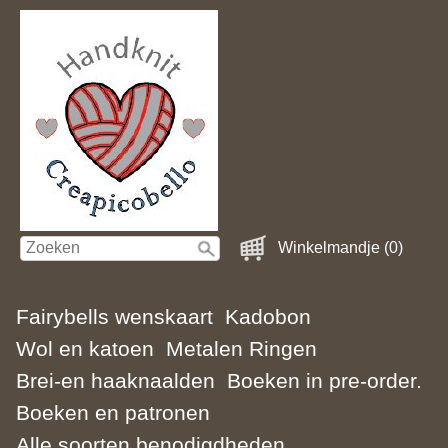
Winkelmandje (0)
Fairybells wenskaart
Kadobon
Wol en katoen
Metalen Ringen
Brei-en haaknaalden
Boeken in pre-order.
Boeken en patronen
Alle soorten benodigdheden.