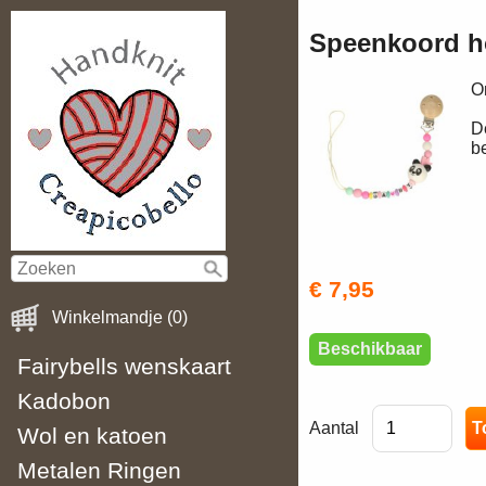
Speenkoord ho
O
D
b
€ 7,95
Winkelmandje (0)
Beschikbaar
Fairybells wenskaart
Kadobon
Aantal
Wol en katoen
Metalen Ringen