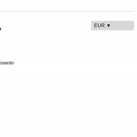
EUR ▼
n
rwaarden