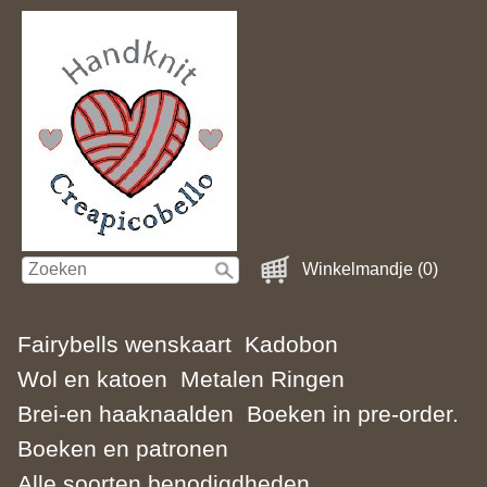
Winkelmandje (0)
Fairybells wenskaart
Kadobon
Wol en katoen
Metalen Ringen
Brei-en haaknaalden
Boeken in pre-order.
Boeken en patronen
Alle soorten benodigdheden.