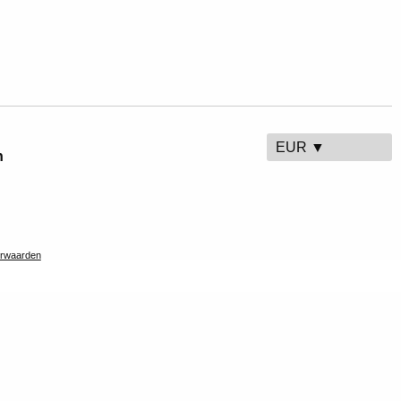
EUR ▼
n
rwaarden