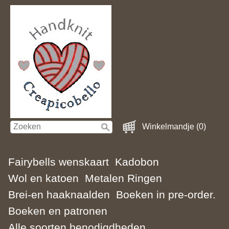
Winkelmandje (0)
Fairybells wenskaart
Kadobon
Wol en katoen
Metalen Ringen
Brei-en haaknaalden
Boeken in pre-order.
Boeken en patronen
Alle soorten benodigdheden.