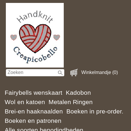
Winkelmandje (0)
Fairybells wenskaart
Kadobon
Wol en katoen
Metalen Ringen
Brei-en haaknaalden
Boeken in pre-order.
Boeken en patronen
Alle soorten benodigdheden.