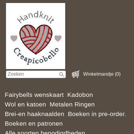
Winkelmandje (0)
Fairybells wenskaart
Kadobon
Wol en katoen
Metalen Ringen
Brei-en haaknaalden
Boeken in pre-order.
Boeken en patronen
Alle soorten benodigdheden.