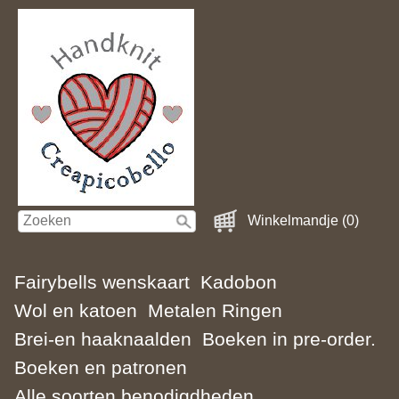
Winkelmandje (0)
Fairybells wenskaart
Kadobon
Wol en katoen
Metalen Ringen
Brei-en haaknaalden
Boeken in pre-order.
Boeken en patronen
Alle soorten benodigdheden.