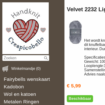
Velvet 2232 Li
Het wordt kn
dit knuffelba
interieur. D
Specificaties
Gewicht: 10
Looplengte:
Winkelmandje (0)
Samenstelli
Advies naald
Fairybells wenskaart
€ 5,99
Kadobon
Wol en katoen
Beschikbaar
Metalen Ringen