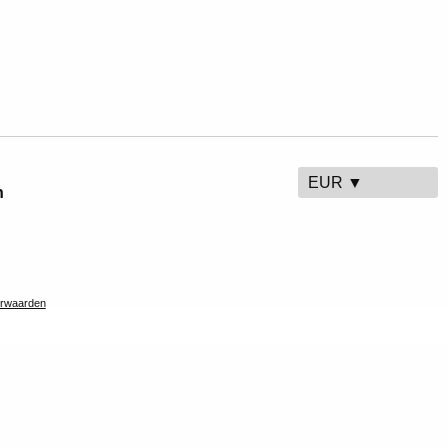
EUR ▼
n
rwaarden