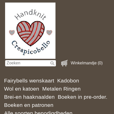
Winkelmandje (0)
Fairybells wenskaart
Kadobon
Wol en katoen
Metalen Ringen
Brei-en haaknaalden
Boeken in pre-order.
Boeken en patronen
Alle soorten benodigdheden.