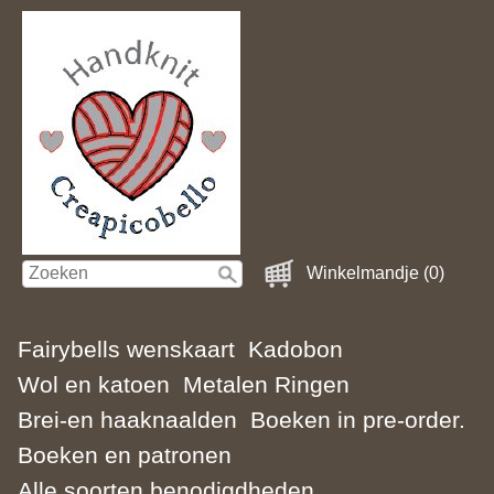
Winkelmandje (0)
Fairybells wenskaart
Kadobon
Wol en katoen
Metalen Ringen
Brei-en haaknaalden
Boeken in pre-order.
Boeken en patronen
Alle soorten benodigdheden.