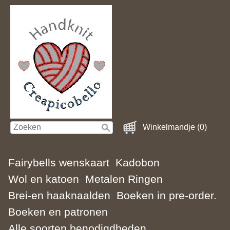
Winkelmandje (0)
Fairybells wenskaart
Kadobon
Wol en katoen
Metalen Ringen
Brei-en haaknaalden
Boeken in pre-order.
Boeken en patronen
Alle soorten benodigdheden.