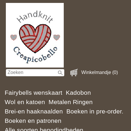
Winkelmandje (0)
Fairybells wenskaart
Kadobon
Wol en katoen
Metalen Ringen
Brei-en haaknaalden
Boeken in pre-order.
Boeken en patronen
Alle soorten benodigdheden.