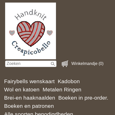
Winkelmandje (0)
Fairybells wenskaart
Kadobon
Wol en katoen
Metalen Ringen
Brei-en haaknaalden
Boeken in pre-order.
Boeken en patronen
Alle soorten benodigdheden.