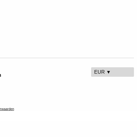
EUR ▼
n
rwaarden