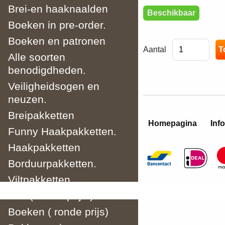
Brei-en haaknaalden
Beschikbaar
Boeken in pre-order.
Boeken en patronen
Aantal
Alle soorten
benodigdheden.
Veiligheidsogen en
neuzen.
Breipakketten
Homepagina
Info
Funny Haakpakketten.
Haakpakketten
Borduurpakketten.
Viltpakketten
Wol ( ronde prijs )
Boeken ( ronde prijs)