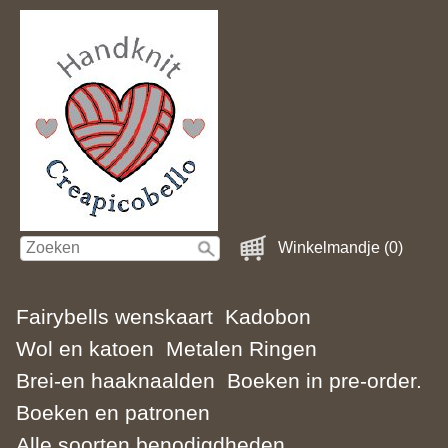
Winkelmandje (0)
Fairybells wenskaart
Kadobon
Wol en katoen
Metalen Ringen
Brei-en haaknaalden
Boeken in pre-order.
Boeken en patronen
Alle soorten benodigdheden.