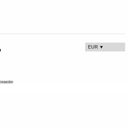
EUR ▼
n
rwaarden