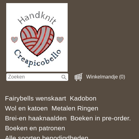
Winkelmandje (0)
Fairybells wenskaart
Kadobon
Wol en katoen
Metalen Ringen
Brei-en haaknaalden
Boeken in pre-order.
Boeken en patronen
Alle soorten benodigdheden.