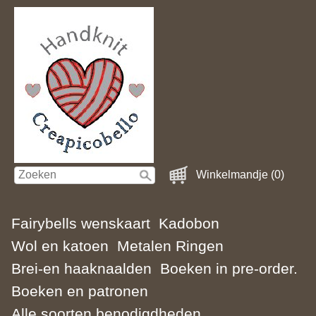
Winkelmandje (0)
Fairybells wenskaart
Kadobon
Wol en katoen
Metalen Ringen
Brei-en haaknaalden
Boeken in pre-order.
Boeken en patronen
Alle soorten benodigdheden.