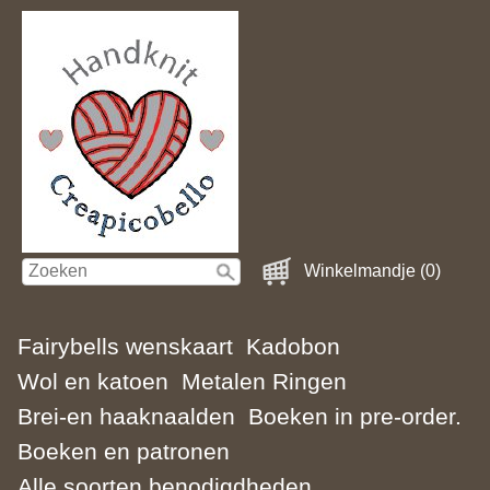
Winkelmandje (0)
Fairybells wenskaart
Kadobon
Wol en katoen
Metalen Ringen
Brei-en haaknaalden
Boeken in pre-order.
Boeken en patronen
Alle soorten benodigdheden.