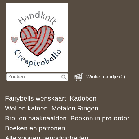
Winkelmandje (0)
Fairybells wenskaart
Kadobon
Wol en katoen
Metalen Ringen
Brei-en haaknaalden
Boeken in pre-order.
Boeken en patronen
Alle soorten benodigdheden.