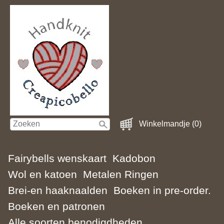
Winkelmandje (0)
Fairybells wenskaart
Kadobon
Wol en katoen
Metalen Ringen
Brei-en haaknaalden
Boeken in pre-order.
Boeken en patronen
Alle soorten benodigdheden.