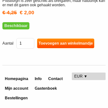
Pittsburgh is zeer geschikt als breigaren, maar natuurlijk kan
er met dit garen ook gehaakt worden.
€ 4,25
€ 2,00
Beschikbaar
Aantal
EUR ▼
Homepagina
Info
Contact
Mijn account
Gastenboek
Bestellingen