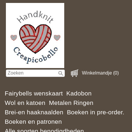
Winkelmandje (0)
Fairybells wenskaart
Kadobon
Wol en katoen
Metalen Ringen
Brei-en haaknaalden
Boeken in pre-order.
Boeken en patronen
Alle soorten benodigdheden.