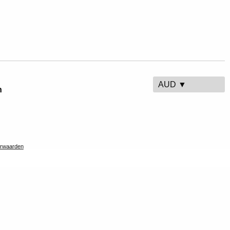
AUD ▼
n
rwaarden