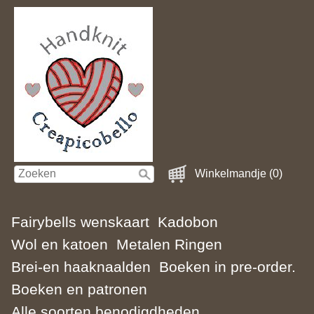
Winkelmandje (0)
Fairybells wenskaart
Kadobon
Wol en katoen
Metalen Ringen
Brei-en haaknaalden
Boeken in pre-order.
Boeken en patronen
Alle soorten benodigdheden.