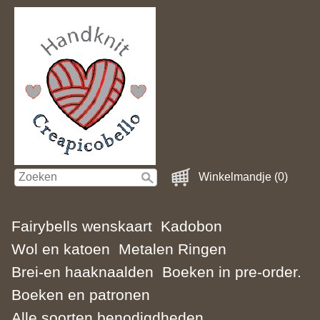
Winkelmandje (0)
Fairybells wenskaart
Kadobon
Wol en katoen
Metalen Ringen
Brei-en haaknaalden
Boeken in pre-order.
Boeken en patronen
Alle soorten benodigdheden.