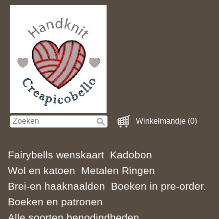
Winkelmandje (0)
Fairybells wenskaart
Kadobon
Wol en katoen
Metalen Ringen
Brei-en haaknaalden
Boeken in pre-order.
Boeken en patronen
Alle soorten benodigdheden.