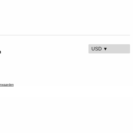
USD ▼
n
rwaarden