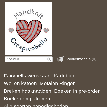
Winkelmandje (0)
Fairybells wenskaart
Kadobon
Wol en katoen
Metalen Ringen
Brei-en haaknaalden
Boeken in pre-order.
Boeken en patronen
Alle soorten benodigdheden.