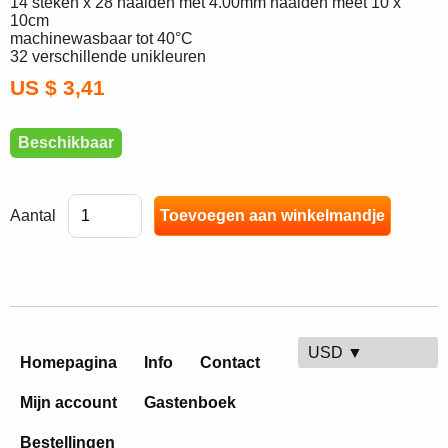
14 steken x 28 naalden met 4.00mm naalden meet 10 x
10cm
machinewasbaar tot 40°C
32 verschillende unikleuren
US $ 3,41
Beschikbaar
Aantal
USD ▼
Homepagina
Info
Contact
Mijn account
Gastenboek
Bestellingen