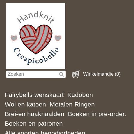
Winkelmandje (0)
Fairybells wenskaart
Kadobon
Wol en katoen
Metalen Ringen
Brei-en haaknaalden
Boeken in pre-order.
Boeken en patronen
Alle soorten benodigdheden.