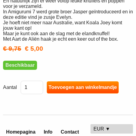
En natuurlijk zijn er weer volop leuke knuffels en poppen
voor je verzameld.
In Amigurumi 7 werd grote broer Jasper geïntroduceerd en in
deze editie vind je zusje Evelyn.
Je hoeft niet meer naar Australie, want Koala Joey komt
jouw kant op!
Maar je kunt ook aan de slag met de elandknuffel!
Met Aart de Aliën haak je echt een keer out of the box.
€ 9,75
€ 5,00
Beschikbaar
Aantal
EUR ▼
Homepagina
Info
Contact