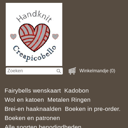
Winkelmandje (0)
Fairybells wenskaart
Kadobon
Wol en katoen
Metalen Ringen
Brei-en haaknaalden
Boeken in pre-order.
Boeken en patronen
Alle soorten benodigdheden.