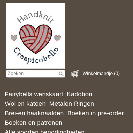
Winkelmandje (0)
Fairybells wenskaart
Kadobon
Wol en katoen
Metalen Ringen
Brei-en haaknaalden
Boeken in pre-order.
Boeken en patronen
Alle soorten benodigdheden.