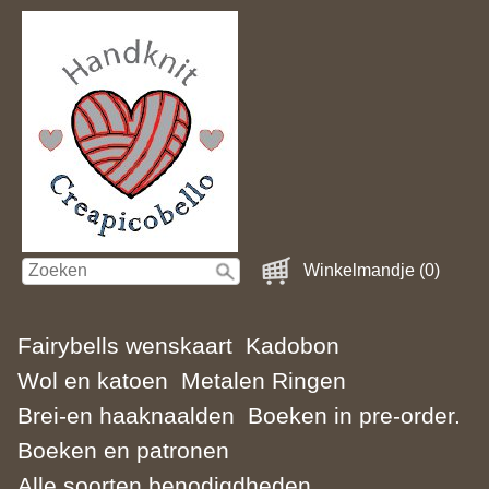
Winkelmandje (0)
Fairybells wenskaart
Kadobon
Wol en katoen
Metalen Ringen
Brei-en haaknaalden
Boeken in pre-order.
Boeken en patronen
Alle soorten benodigdheden.