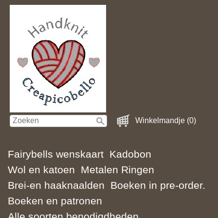
Winkelmandje (0)
Fairybells wenskaart
Kadobon
Wol en katoen
Metalen Ringen
Brei-en haaknaalden
Boeken in pre-order.
Boeken en patronen
Alle soorten benodigdheden.