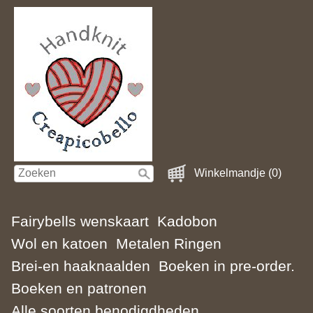
Winkelmandje (0)
Fairybells wenskaart
Kadobon
Wol en katoen
Metalen Ringen
Brei-en haaknaalden
Boeken in pre-order.
Boeken en patronen
Alle soorten benodigdheden.