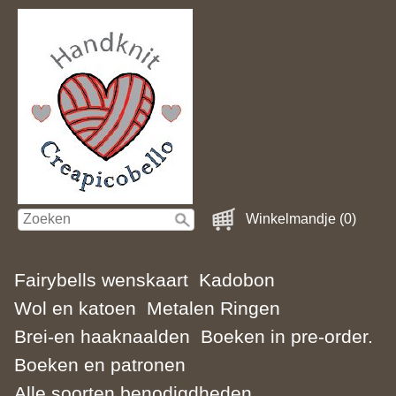
Winkelmandje (0)
Fairybells wenskaart
Kadobon
Wol en katoen
Metalen Ringen
Brei-en haaknaalden
Boeken in pre-order.
Boeken en patronen
Alle soorten benodigdheden.