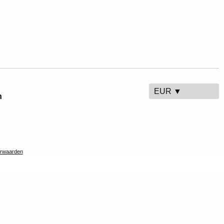
EUR ▼
n
rwaarden