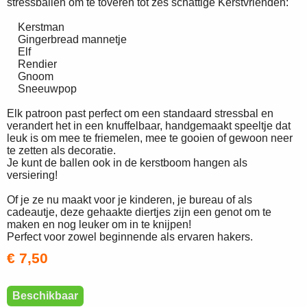
stressballen om te toveren tot zes schattige Kerstvrienden:
Kerstman
Gingerbread mannetje
Elf
Rendier
Gnoom
Sneeuwpop
Elk patroon past perfect om een standaard stressbal en
verandert het in een knuffelbaar, handgemaakt speeltje dat
leuk is om mee te friemelen, mee te gooien of gewoon neer
te zetten als decoratie.
Je kunt de ballen ook in de kerstboom hangen als
versiering!
Of je ze nu maakt voor je kinderen, je bureau of als
cadeautje, deze gehaakte diertjes zijn een genot om te
maken en nog leuker om in te knijpen!
Perfect voor zowel beginnende als ervaren hakers.
€ 7,50
Beschikbaar