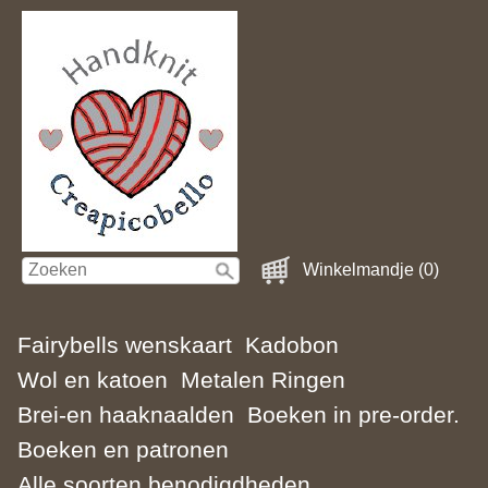
Winkelmandje (0)
Fairybells wenskaart
Kadobon
Wol en katoen
Metalen Ringen
Brei-en haaknaalden
Boeken in pre-order.
Boeken en patronen
Alle soorten benodigdheden.