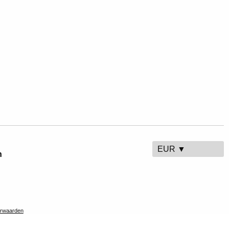
EUR ▼
n
rwaarden