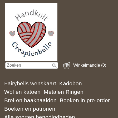
Winkelmandje (0)
Fairybells wenskaart
Kadobon
Wol en katoen
Metalen Ringen
Brei-en haaknaalden
Boeken in pre-order.
Boeken en patronen
Alle soorten benodigdheden.