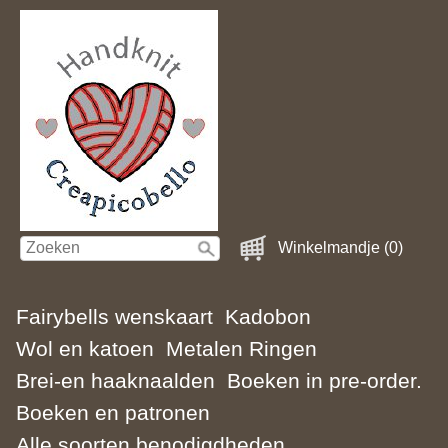
Winkelmandje (0)
Fairybells wenskaart
Kadobon
Wol en katoen
Metalen Ringen
Brei-en haaknaalden
Boeken in pre-order.
Boeken en patronen
Alle soorten benodigdheden.