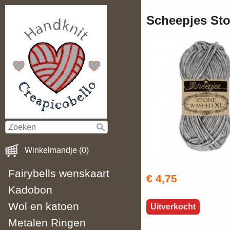
Scheepjes St
Winkelmandje (0)
Fairybells wenskaart
€ 4,75
Kadobon
Wol en katoen
Uitverkocht
Metalen Ringen