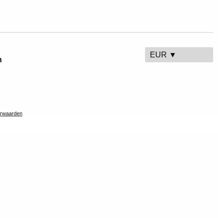
EUR ▼
n
rwaarden