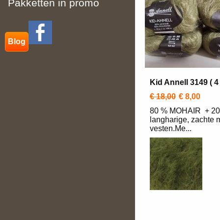
Pakketten in promo
Blog
Kid Annell 3149 ( 4
€ 18,00
€ 8,00
80 % MOHAIR + 20 
langharige, zachte 
vesten.Me...