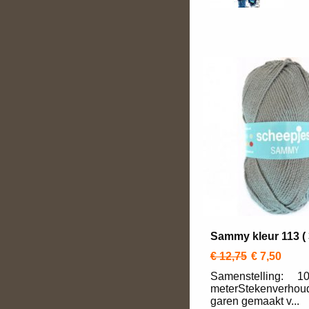
Sammy kleur 113 ( 
€ 12,75
€ 7,50
Samenstelling: 10
meterStekenverhoud
garen gemaakt v...