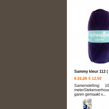
Sammy kleur 112 ( 
€ 21,25
€ 12,50
Samenstelling: 10
meterStekenverhoud
garen gemaakt v...